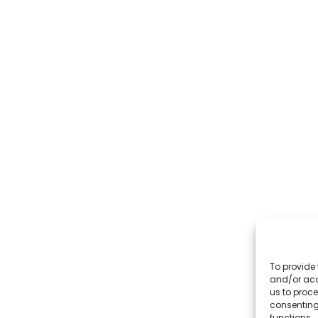
To provide 
and/or acc
us to proce
consenting
functions.