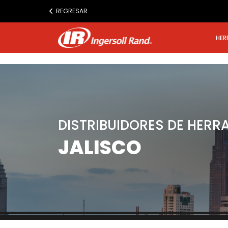
www.ingersollrand.com
REGRESAR
Jump
to
HER
content
DISTRIBUIDORES DE HERR
JALISCO