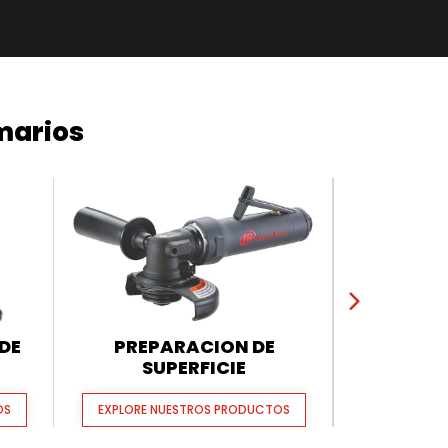
marios
DE
PREPARACION DE
ARRANC
SUPERFICIE
OS
EXPLORE NUESTROS PRODUCTOS
EXPLORE N