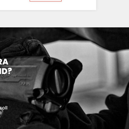
RA
ND?
soll