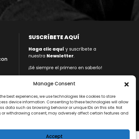
SUSCRÍBETE AQUÍ
Haga clic aquí
y suscríbete a
nuestra
Newsletter
.
con
¡Sé siempre el primero en saberlo!
Manage Consent
the best experiences, we use technologies like cookies to store
ess device information. Consenting to these technologies will allow
ss data such as browsing behavior or unique IDs on this site. Not
 or withdrawing consent, may adversely affect certain features and
Política de Privacidad
Sitemap
Accept