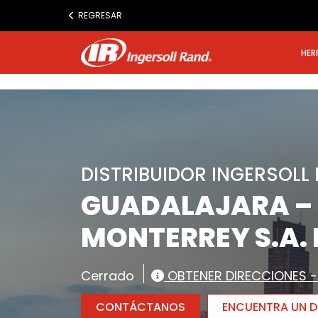
www.ingersollrand.com
REGRESAR
Jump
to
HER
content
DISTRIBUIDOR INGERSOLL
GUADALAJARA – 
MONTERREY S.A. 
Cerrado
OBTENER DIRECCIONES 
CONTÁCTANOS
ENCUENTRA UN DI