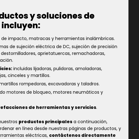
ductos y soluciones de
 incluyen:
es de impacto, matracas y herramientas inalámbricas.
mas de sujeción eléctrica de DC, sujeción de precisión
, destornilladores, aprietatuercas, remachadoras,
ación.
cies:
incluidas lijadoras, pulidoras, amoladoras,
s, cinceles y martillos.
 martillos rompedoras, excavadoras y taladros.
do motores de bloqueo, motores neumáticos y
refacciones de herramientas y servicios
.
 nuestros
productos principales
a continuación,
denar en línea desde nuestras páginas de productos, y
erramientas eléctricas,
contáctenos directamente