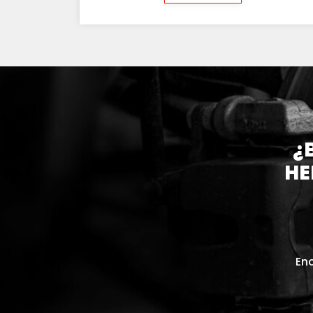
¿
HE
Enc