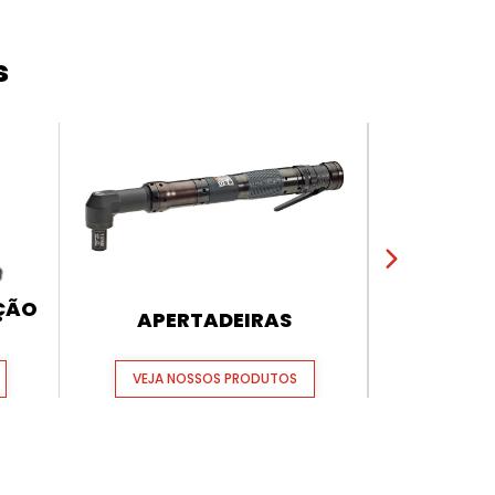
s
AÇÃO
APERTADEIRAS
FERRAME
VEJA NOSSOS PRODUTOS
VEJA N