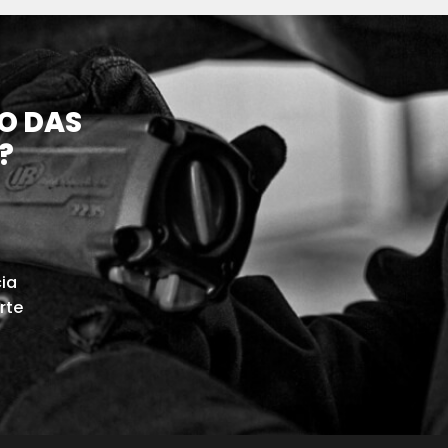
O DAS
?
cia
rte