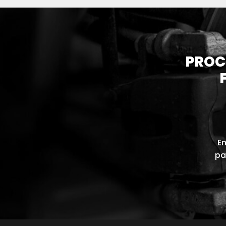
PROC
En
pa