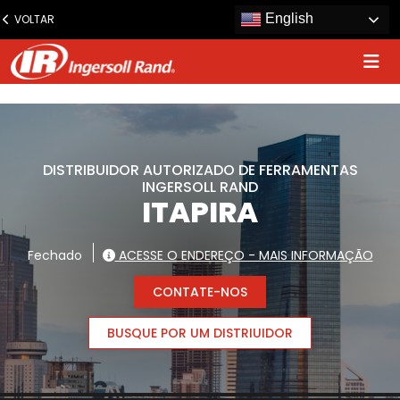
www.ingersollrand.com
English
VOLTAR
Jump
to
content
DISTRIBUIDOR AUTORIZADO DE FERRAMENTAS
INGERSOLL RAND
ITAPIRA
Fechado
ACESSE O ENDEREÇO - MAIS INFORMAÇÃO
CONTATE-NOS
BUSQUE POR UM DISTRIUIDOR