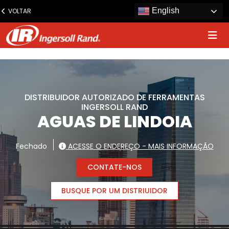
www.ingersollrand.com
English
VOLTAR
Jump
to
content
DISTRIBUIDOR AUTORIZADO DE FERRAMENTAS
INGERSOLL RAND
AGUAS DE LINDOIA
Fechado
ACESSE O ENDEREÇO - MAIS INFORMAÇÃO
CONTATE-NOS
BUSQUE POR UM DISTRIUIDOR