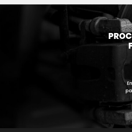
PROC
En
pa