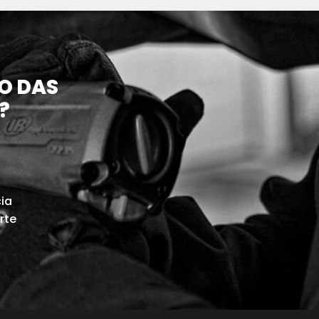
O DAS
?
cia
rte