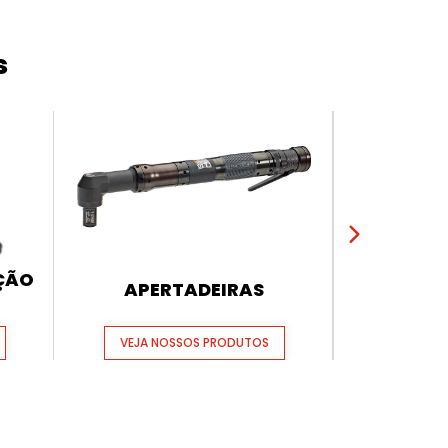
s
AÇÃO
APERTADEIRAS
FERRAME
VEJA NOSSOS PRODUTOS
VEJA N