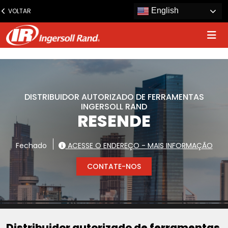
www.ingersollrand.com
English
VOLTAR
Jump
to
content
DISTRIBUIDOR AUTORIZADO DE FERRAMENTAS
INGERSOLL RAND
RESENDE
Fechado
ACESSE O ENDEREÇO - MAIS INFORMAÇÃO
CONTATE-NOS
Distribuidor autorizado de ferramentas