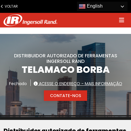
www.ingersollrand.com
English
VOLTAR
Jump
to
content
DISTRIBUIDOR AUTORIZADO DE FERRAMENTAS
INGERSOLL RAND
TELAMACO BORBA
Fechado
ACESSE O ENDEREÇO - MAIS INFORMAÇÃO
CONTATE-NOS
Distribuidor autorizado de ferramentas