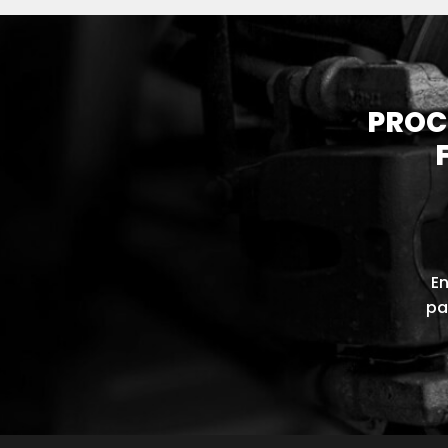
PROC
En
pa