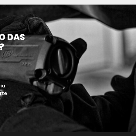
O DAS
?
cia
rte