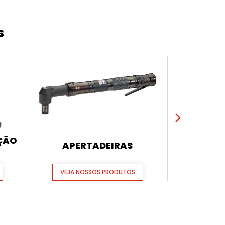
s
AÇÃO
APERTADEIRAS
FERRAME
VEJA NOSSOS PRODUTOS
VEJA N