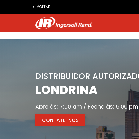
www.ingersollrand.com
VOLTAR
Jump
to
content
DISTRIBUIDOR AUTORIZAD
LONDRINA
Abre às: 7:00 am / Fecha às: 5:00 pm
CONTATE-NOS