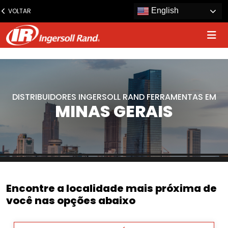
www.ingersollrand.com
English
VOLTAR
Jump
to
content
DISTRIBUIDORES INGERSOLL RAND FERRAMENTAS EM
MINAS GERAIS
Encontre a localidade mais próxima de
você nas opções abaixo