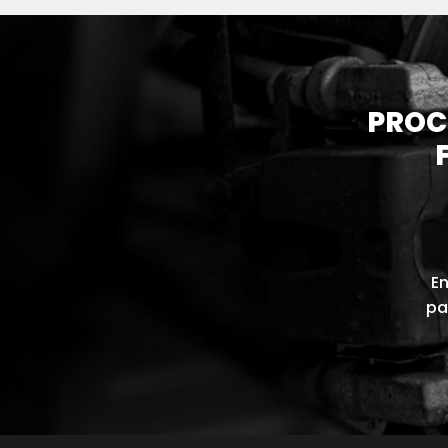
PROC
En
pa