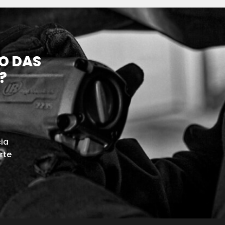
O DAS
?
cia
rte