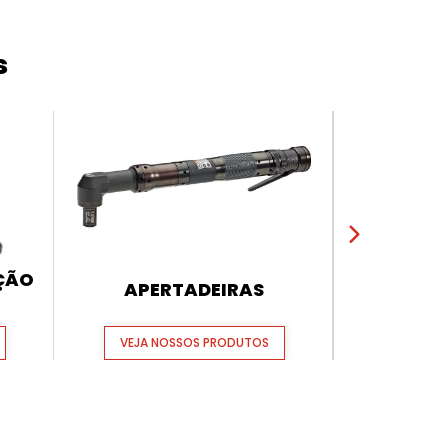
s
AÇÃO
APERTADEIRAS
FERRAME
VEJA NOSSOS PRODUTOS
VEJA N