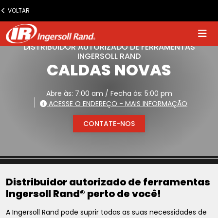
www.ingersollrand.com
VOLTAR
Jump
to
content
DISTRIBUIDOR AUTORIZADO DE FERRAMENTAS
INGERSOLL RAND
CALDAS NOVAS
Abre às: 7:00 am / Fecha às: 5:00 pm
ACESSE O ENDEREÇO - MAIS INFORMAÇÃO
CONTATE-NOS
Distribuidor autorizado de ferramentas
Ingersoll Rand® perto de você!
A Ingersoll Rand pode suprir todas as suas necessidades de