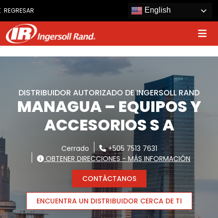
www.ingersollrand.com
English
REGRESAR
Jump
to
content
DISTRIBUIDOR AUTORIZADO DE INGERSOLL RAND
MANAGUA – EQUIPOS Y
ACCESORIOS S A
Cerrado
+505 7513 7631
OBTENER DIRECCIONES - MÁS INFORMACIÓN
CONTÁCTANOS
ENCUENTRA UN DISTRIBUIDOR CERCA DE TI