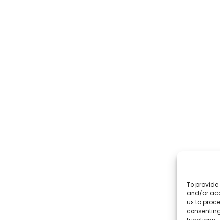
To provide 
and/or acc
us to proce
consenting
functions.