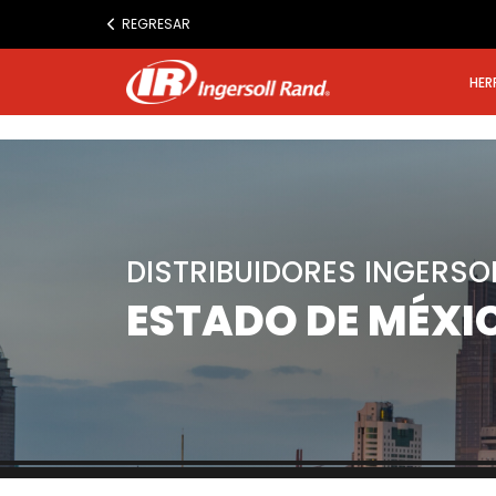
www.ingersollrand.com
REGRESAR
Jump
to
HER
content
DISTRIBUIDORES INGERSO
ESTADO DE MÉXI