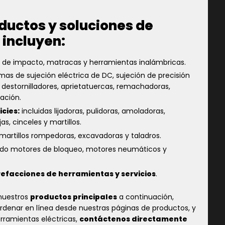
ductos y soluciones de
 incluyen:
es de impacto, matracas y herramientas inalámbricas.
mas de sujeción eléctrica de DC, sujeción de precisión
, destornilladores, aprietatuercas, remachadoras,
ación.
cies:
incluidas lijadoras, pulidoras, amoladoras,
s, cinceles y martillos.
 martillos rompedoras, excavadoras y taladros.
do motores de bloqueo, motores neumáticos y
refacciones de herramientas y servicios
.
 nuestros
productos principales
a continuación,
denar en línea desde nuestras páginas de productos, y
erramientas eléctricas,
contáctenos directamente