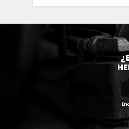
¿
HE
Enc