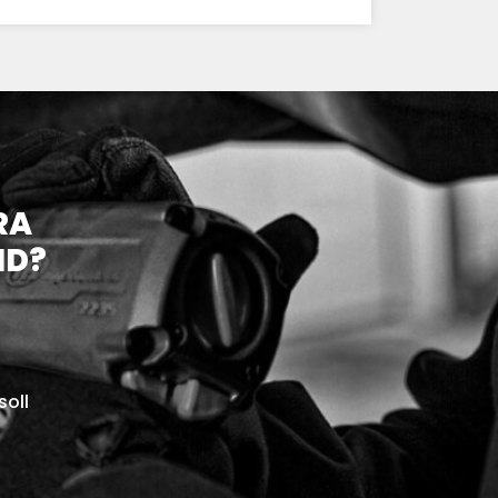
RA
ND?
soll