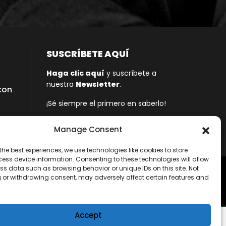
SUSCRÍBETE AQUÍ
Haga clic aquí
y suscríbete a
nuestra
Newsletter
.
con
¡Sé siempre el primero en saberlo!
Manage Consent
the best experiences, we use technologies like cookies to store
ess device information. Consenting to these technologies will allow
ss data such as browsing behavior or unique IDs on this site. Not
 or withdrawing consent, may adversely affect certain features and
Política de Privacidad
Sitemap
Accept