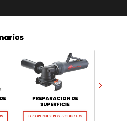
marios
DE
PREPARACION DE
ARRANC
SUPERFICIE
OS
EXPLORE NUESTROS PRODUCTOS
EXPLORE N