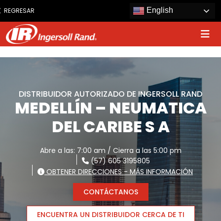
www.ingersollrand.com
English
REGRESAR
Jump
to
content
DISTRIBUIDOR AUTORIZADO DE INGERSOLL RAND
MEDELLÍN – NEUMATICA
DEL CARIBE S A
Abre a las: 7:00 am / Cierra a las 5:00 pm
(57) 605 3195805
OBTENER DIRECCIONES - MÁS INFORMACIÓN
CONTÁCTANOS
ENCUENTRA UN DISTRIBUIDOR CERCA DE TI